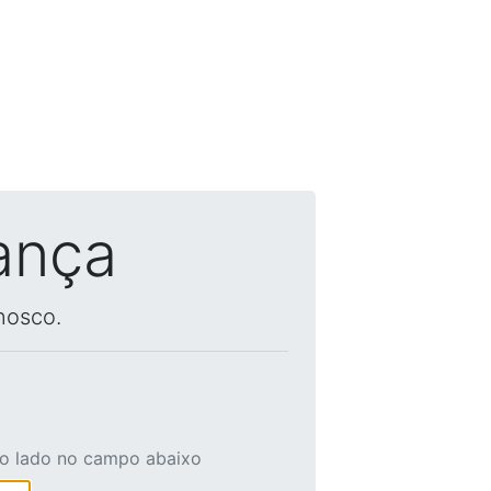
ança
nosco.
ao lado no campo abaixo