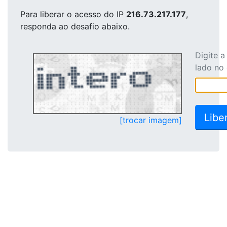
Para liberar o acesso
do IP
216.73.217.177
,
responda ao desafio abaixo.
Digite 
lado no
[trocar imagem]