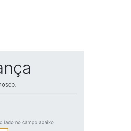
ança
nosco.
ao lado no campo abaixo